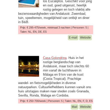
los Eucaliptos. Geschikt voor jong
en oud, goed uitgerust, heerlijk
rustig gelegen en toch vlakbij alle
bezienswaardigheden van Andalusië. Zwembad,
tuin, speelterrein, mogelijkheid van ontbijt en diner
in B&B.
Prijs: € 295-475/week, minimaal 3 nachten | Personen: 5 |
Talen: NL, EN, DE, ES
E-mail
Website
Casa Golondrina
. Huis in het
rustige berglandschap van
Andalusië, maar toch slechts 60
min vanaf de luchthaven in
Málaga en 9 km van de kust
(Costa Tropical). Prachtige
wandel- en fietsmogelijkheden in diverse
natuurparken. Cultuurliefhebbers kunnen vanuit ons
huis uitstapjes maken naar steden zoals Granada,
Sevilla, Ronda, Malaga en Cordoba.
Prijs: € 250-700/week | Personen: 5 | Talen: NL, EN, F, D, ES
Mail
Website