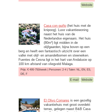
Website
Casa con guiño
(het huis met de
knipoog). Luxe vakantiewoning
naast het huis van de
Nederlandse eigenaars. Het huis
(80m²) ligt midden in de
olijfgaarden, bijna boven op een
berg en heeft een fantastisch uitzicht over een
vallei met olijf- en amandelbomen en steeneiken.
Fuentes de Cesna ligt in het hart van Andalusie op
100 km afstand van vliegveld Malaga.
Prijs: € 495-750/week | Personen: 2-4 | Talen: NL, EN, ES,
DE, F
E-mail
Website
El Olivo Comares
is een gezellig
vakantiehuis met groot overdekt
terras, gelegen naast B&B Casa