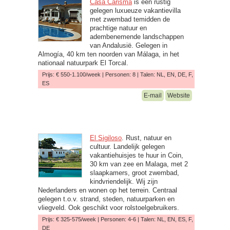
Casa Carisma
is een rustig
gelegen luxueuze vakantievilla
met zwembad temidden de
prachtige natuur en
adembenemende landschappen
van Andalusië. Gelegen in
Almogía, 40 km ten noorden van Málaga, in het
nationaal natuurpark El Torcal.
Prijs: € 550-1.100/week | Personen: 8 | Talen: NL, EN, DE, F,
ES
E-mail
Website
El Sigiloso
. Rust, natuur en
cultuur. Landelijk gelegen
vakantiehuisjes te huur in Coin,
30 km van zee en Malaga, met 2
slaapkamers, groot zwembad,
kindvriendelijk. Wij zijn
Nederlanders en wonen op het terrein. Centraal
gelegen t.o.v. strand, steden, natuurparken en
vliegveld. Ook geschikt voor rolstoelgebruikers.
Prijs: € 325-575/week | Personen: 4-6 | Talen: NL, EN, ES, F,
DE