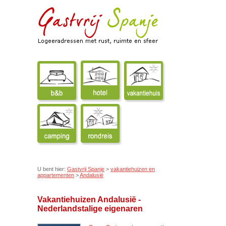
U bent hier:
Gastvrij Spanje
>
vakantiehuizen en
appartementen
>
Andalusië
Vakantiehuizen Andalusië -
Nederlandstalige eigenaren