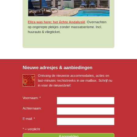
Eliza was here: het échte Andalusië
. Overnachten
op ongerepte plekjes zonder massatoerisme. Incl.
huurauto & vliegticket.
Nieuwe adresjes & aanbiedingen
Ontvang de nieuwste accommodaties, acties en
last-minutes rechtstreeks in uw mailbox. Schrijf nu
in voor de nieuwsbrief:
Voornaam: *
Achternaam:
E-mail: *
* = verplicht