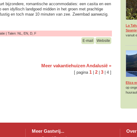
rt bijzondere, romantische accommodaties: een casita en een
op een idyllisch landgoed midden in het groen met prachtige
 Rustig en toch maar 10 minuten van zee. Zwembad aanwezig.
La Tah
Spanje
ie | Talen: NL, EN, D, F
vanuit 
E-mail
Website
Meer vakantiehuizen Andalusië »
1
2
3
[ pagina
|
|
| 4 ]
Eliza 
op onge
huuraut
Meer Gastvrij...
Over