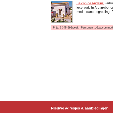
Balcón de Andaluz
verhuu
luxe yurt. In Algarrobo, 
mediterrane begroeiing.
Prijs: € 345-695week | Personen: 1-8/accommodat
Nieuwe adresjes & aanbiedingen