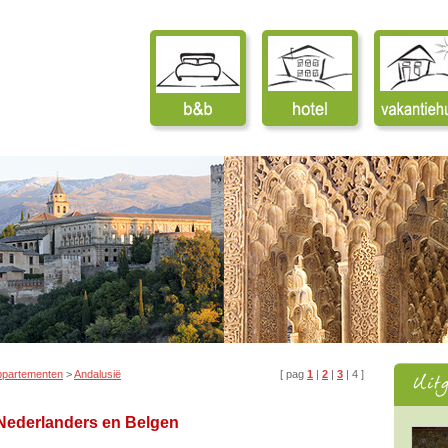
ppartementen
>
Andalusië
[ pag
1
|
2
|
3
| 4 ]
 Nederlanders en Belgen