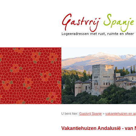
U bent hier:
Gastvrij Spanje
>
vakantiehuizen en a
Vakantiehuizen Andalusië - van