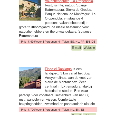
Vakantieboerderij La Oropendola
.
Rust, ruimte, natuur. Spanje,
Extremadura, Sierra de Gredos,
Parque National de Monfraguë. La
Oropendola: vrijstaande 4
persoons vakantieboerderij in
grote fruitboomgaard, de ideale besteming voor
natuurliefhebbers en (berg-)wandelaars. Spaanse
Extremadura.
Prijs: € 499/week | Personen: 4 | Talen: ES, NL, FR, EN, DE
E-mail
Website
Finca el Rabilargo
is een
landgoed, 3 km vanaf het dorp
Arroyomolinos, aan de voet van
siërra de Montanchez. Zeer
centraal in Extremadura, vlakbij
historische steden. Een waar
paradijs voor vogelaars, liefhebbers van natuur,
rust, wandelen en vissen. Comfortable
boxpringbedden, zwembad en panoramisch uitzicht.
Prijs: € 700/week | Personen: 4 | Talen: NL, EN, ES