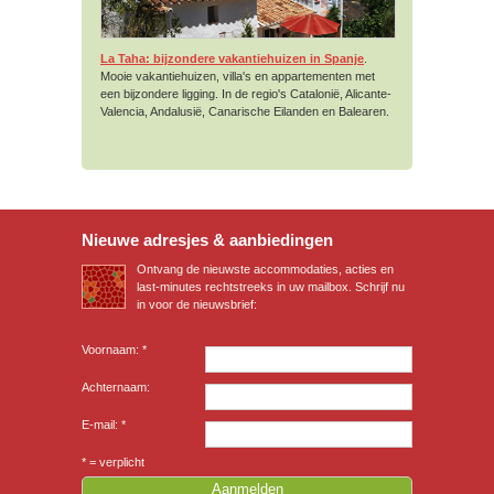
La Taha: bijzondere vakantiehuizen in Spanje
.
Mooie vakantiehuizen, villa's en appartementen met
een bijzondere ligging. In de regio's Catalonië, Alicante-
Valencia, Andalusië, Canarische Eilanden en Balearen.
Nieuwe adresjes & aanbiedingen
Ontvang de nieuwste accommodaties, acties en
last-minutes rechtstreeks in uw mailbox. Schrijf nu
in voor de nieuwsbrief:
Voornaam: *
Achternaam:
E-mail: *
* = verplicht