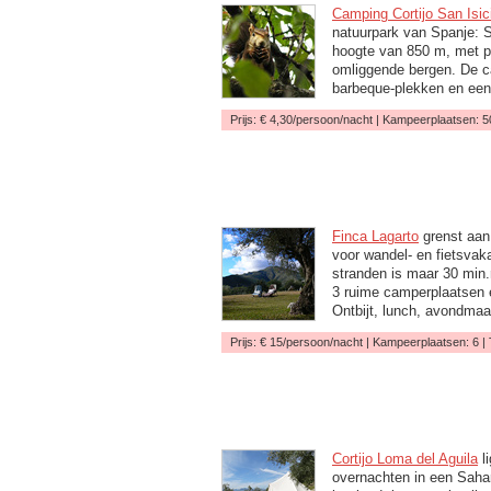
Camping Cortijo San Isic
natuurpark van Spanje: S
hoogte van 850 m, met pr
omliggende bergen. De ca
barbeque-plekken en een
Prijs: € 4,30/persoon/nacht | Kampeerplaatsen: 50
Finca Lagarto
grenst aan 
voor wandel- en fietsvak
stranden is maar 30 min.r
3 ruime camperplaatsen e
Ontbijt, lunch, avondmaa
Prijs: € 15/persoon/nacht | Kampeerplaatsen: 6 |
Cortijo Loma del Aguila
li
overnachten in een Sahar