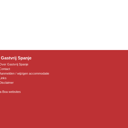
 Gastvrij Spanje
Over Gastvrij Spanje
Contact
Aanmelden / wijzigen accommodatie
Links
Disclaimer
da Boa websites