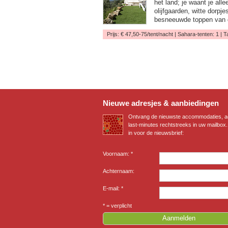
het land; je waant je alle
olijfgaarden, witte dorpj
besneeuwde toppen van 
Prijs: € 47,50-75/tent/nacht | Sahara-tenten: 1 | 
Nieuwe adresjes & aanbiedingen
Ontvang de nieuwste accommodaties, ac
last-minutes rechtstreeks in uw mailbox. 
in voor de nieuwsbrief:
Voornaam: *
Achternaam:
E-mail: *
* = verplicht