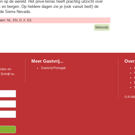
en op de wereld. Het privé-terras heeft prachtig uitzicht over
es en bergen. Op heldere dagen zie je (ook vanuit bed!) de
de Sierra Nevada.
Talen: NL, EN, D, F, ES
Website
Meer Gastvrij...
Over
Gastvrij Portugal
ties en
Schrijf nu
©
A Vi