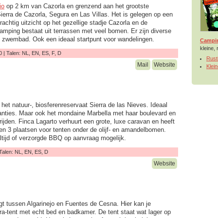
io
op 2 km van Cazorla en grenzend aan het grootste
ierra de Cazorla, Segura en Las Villas. Het is gelegen op een
achtig uitzicht op het gezellige stadje Cazorla en de
mping bestaat uit terrassen met veel bomen. Er zijn diverse
 zwembad. Ook een ideaal startpunt voor wandelingen.
Campin
kleine,
 | Talen: NL, EN, ES, F, D
Rust
Mail
Website
Klei
het natuur-, biosferenreservaat Sierra de las Nieves. Ideaal
anties. Maar ook het mondaine Marbella met haar boulevard en
ijden. Finca Lagarto verhuurt een grote, luxe caravan en heeft
n 3 plaatsen voor tenten onder de olijf- en amandelbomen.
ltijd of verzorgde BBQ op aanvraag mogelijk.
 Talen: NL, EN, ES, D
Website
gt tussen Algarinejo en Fuentes de Cesna. Hier kan je
a-tent met echt bed en badkamer. De tent staat wat lager op