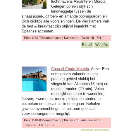
luchrthavens Alicante en Murcia.
Gelegen op een idyllisch
landweggetje tussen de
sinaasappel-, citroen- en amandelboomgaarden en
toch dichtbij alle voorzieningen. De vier kamers van
de bed & breakfast zijn stijlvol ingericht met
Spaanse accenten.
Prijs: € 60-70/kamer/nacht | Kamers: 4 | Talen: NL, EN, F
E-mail
Website
Casa el Cardo Morado
, Aspe. Een
ontspannen vakantie in een
prachtig gebied vlakbij het
vliegveld van Alicante (18 min) en
mooie stranden (20 min). Volop
mogelijkheden om te wandelen,
fietsen, zwemmen, mooie plekjes en steden te
bezoeken en culinair uit te eten gaan. Behalve
gewone overnachtingen is ook een speciaal
verwenarrangement mogelijk.
Prijs: € 40-85/kamer/nacht | Kamers: 1, safaritenten: 1 |
Talen: NL, EN, D, ES