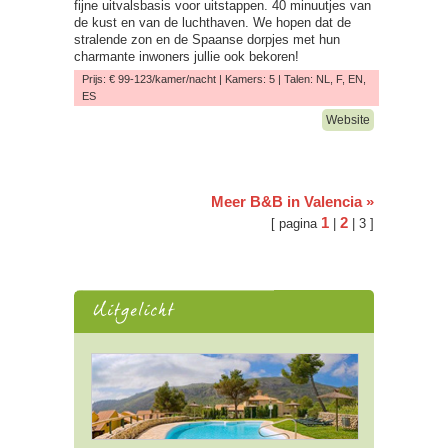
fijne uitvalsbasis voor uitstappen. 40 minuutjes van
de kust en van de luchthaven. We hopen dat de
stralende zon en de Spaanse dorpjes met hun
charmante inwoners jullie ook bekoren!
Prijs: € 99-123/kamer/nacht | Kamers: 5 | Talen: NL, F, EN,
ES
Website
Meer B&B in Valencia »
1
2
[ pagina
|
| 3
]