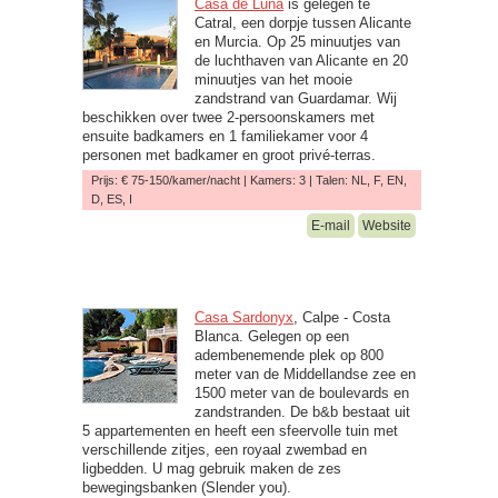
Casa de Luna
is gelegen te
Catral, een dorpje tussen Alicante
en Murcia. Op 25 minuutjes van
de luchthaven van Alicante en 20
minuutjes van het mooie
zandstrand van Guardamar. Wij
beschikken over twee 2-persoonskamers met
ensuite badkamers en 1 familiekamer voor 4
personen met badkamer en groot privé-terras.
Prijs: € 75-150/kamer/nacht | Kamers: 3 | Talen: NL, F, EN,
D, ES, I
E-mail
Website
Casa Sardonyx
, Calpe - Costa
Blanca. Gelegen op een
adembenemende plek op 800
meter van de Middellandse zee en
1500 meter van de boulevards en
zandstranden. De b&b bestaat uit
5 appartementen en heeft een sfeervolle tuin met
verschillende zitjes, een royaal zwembad en
ligbedden. U mag gebruik maken de zes
bewegingsbanken (Slender you).