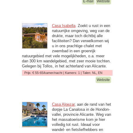
E-mail
Website
Casa Isabella
. Zoekt u rust in een
natuurrijke omgeving, weg van de
drukte, maar toch dichtbij alle
faciliteiten? Dan verwelkomen wij
u in ons prachtige chalet met
zwembad in een groenrijk
natuurgebied met vele mogelijkheden, o.a. meer
dan 300 km wandelgebied, met zeer mooie tochten.
Gelegen bij Tollos, in het achterland van Alicante.
Prijs: € 55-65/kamer/nacht | Kamers: 1 | Talen: NL, EN
Website
Casa Algezar
, aan de rand van het
dorpje La Canalosa in de Hondon-
vallei, provincie Alicante. Weg van
het massatoerisme kom je hier
volledig tot rust. Ideaal voor
wandel- en fietsliefhebbers en