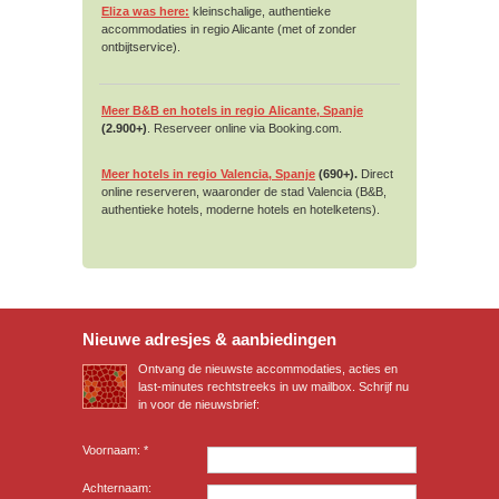
Eliza was here:
kleinschalige, authentieke
accommodaties in regio Alicante (met of zonder
ontbijtservice).
Meer B&B en hotels in regio Alicante, Spanje
(2.900+)
. Reserveer online via Booking.com.
Meer hotels in regio Valencia, Spanje
(690+).
Direct
online reserveren, waaronder de stad Valencia (B&B,
authentieke hotels, moderne hotels en hotelketens).
Nieuwe adresjes & aanbiedingen
Ontvang de nieuwste accommodaties, acties en
last-minutes rechtstreeks in uw mailbox. Schrijf nu
in voor de nieuwsbrief:
Voornaam: *
Achternaam: