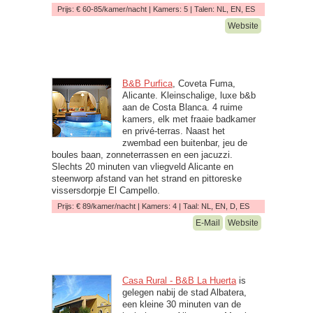
Prijs: € 60-85/kamer/nacht | Kamers: 5 | Talen: NL, EN, ES
Website
B&B Purfica
, Coveta Fuma,
Alicante. Kleinschalige, luxe b&b
aan de Costa Blanca. 4 ruime
kamers, elk met fraaie badkamer
en privé-terras. Naast het
zwembad een buitenbar, jeu de
boules baan, zonneterrassen en een jacuzzi.
Slechts 20 minuten van vliegveld Alicante en
steenworp afstand van het strand en pittoreske
vissersdorpje El Campello.
Prijs: € 89/kamer/nacht | Kamers: 4 | Taal: NL, EN, D, ES
E-Mail
Website
Casa Rural - B&B La Huerta
is
gelegen nabij de stad Albatera,
een kleine 30 minuten van de